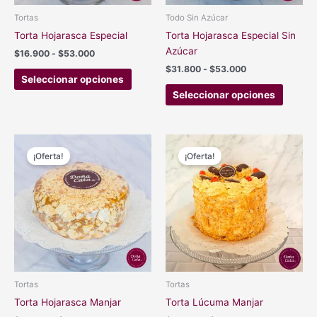
elegir
elegir
Tortas
Todo Sin Azúcar
en
en
Torta Hojarasca Especial
Torta Hojarasca Especial Sin
la
la
Azúcar
$
16.900
-
$
53.000
página
página
$
31.800
-
$
53.000
de
de
Seleccionar opciones
producto
produc
Seleccionar opciones
Rango
Rango
Este
Este
de
de
¡Oferta!
¡Oferta!
producto
produc
precios:
precios:
tiene
tiene
desde
desde
$14.500
$16.900
múltiples
múltipl
hasta
hasta
variantes.
variant
$53.000
$45.050
Las
Las
opciones
opcion
se
se
pueden
pueden
elegir
elegir
Tortas
Tortas
en
en
Torta Hojarasca Manjar
Torta Lúcuma Manjar
la
la