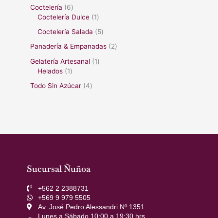
Coctelería
6
Coctelería Dulce
1
Coctelería Salada
5
Panadería & Empanadas
2
Gelatería Artesanal
1
Helados
1
Todo Sin Azúcar
4
Sucursal Ñuñoa
+562 2 2388731
+569 9 979 5505
Av. José Pedro Alessandri Nº 1351
Lunes a Sábado 10:00 a 19:30 hrs.