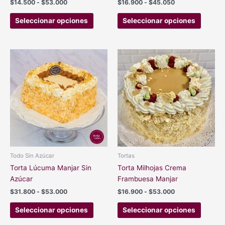
$
14.500
-
$
53.000
$
16.900
-
$
45.050
página
página
de
de
Seleccionar opciones
Seleccionar opciones
producto
produc
Rango
Rango
Este
Este
de
de
producto
produc
precios:
precios:
tiene
tiene
desde
desde
$31.800
$16.900
múltiples
múltipl
hasta
hasta
variantes.
variant
$53.000
$53.000
Las
Las
opciones
opcion
se
se
pueden
pueden
elegir
elegir
Todo Sin Azúcar
Tortas
en
en
Torta Lúcuma Manjar Sin
Torta Milhojas Crema
la
la
Azúcar
Frambuesa Manjar
página
página
$
31.800
-
$
53.000
$
16.900
-
$
53.000
de
de
producto
produc
Seleccionar opciones
Seleccionar opciones