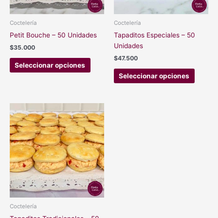
pueden
pueden
elegir
elegir
Coctelería
Coctelería
en
en
Petit Bouche – 50 Unidades
Tapaditos Especiales – 50
la
la
Unidades
$
35.000
página
página
$
47.500
de
de
Seleccionar opciones
producto
produc
Seleccionar opciones
Este
producto
tiene
múltiples
variantes.
Las
opciones
se
pueden
elegir
Coctelería
en