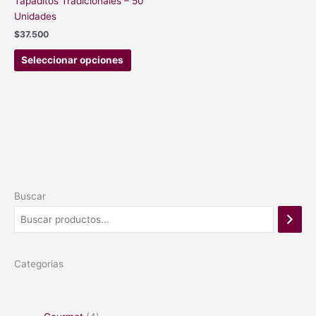
Tapaditos Tradicionales – 50
la
Unidades
página
$
37.500
de
producto
Seleccionar opciones
Buscar
Categorias