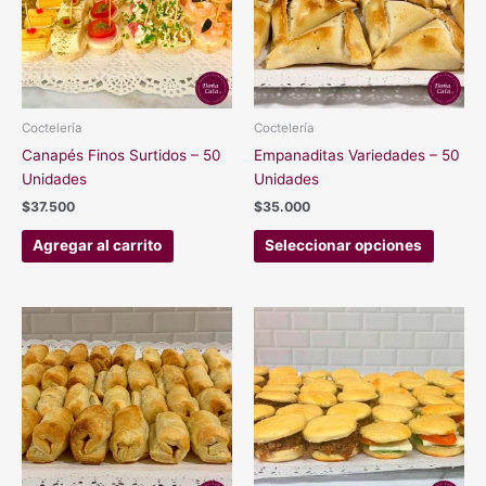
variant
Las
opcion
se
pueden
elegir
Coctelería
Coctelería
en
Canapés Finos Surtidos – 50
Empanaditas Variedades – 50
la
Unidades
Unidades
página
$
37.500
$
35.000
de
produc
Agregar al carrito
Seleccionar opciones
Este
Este
producto
produc
tiene
tiene
múltiples
múltipl
variantes.
variant
Las
Las
opciones
opcion
se
se