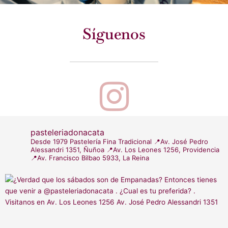
Síguenos
I
n
pasteleriadonacata
Desde 1979
Pastelería Fina Tradicional
📍Av. José Pedro
s
Alessandri 1351, Ñuñoa
📍Av. Los Leones 1256, Providencia
📍Av. Francisco Bilbao 5933, La Reina
t