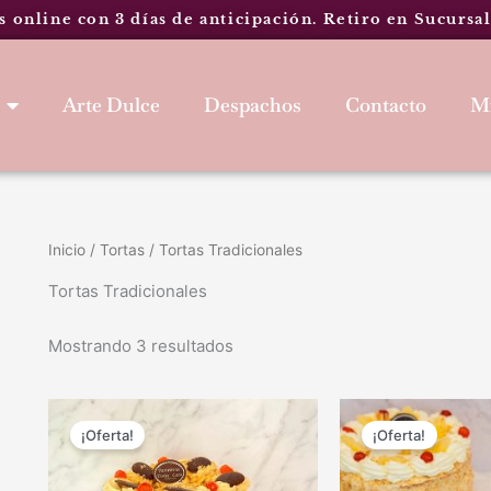
s online con 3 días de anticipación. Retiro en Sucursa
Arte Dulce
Despachos
Contacto
Mi
Inicio
/
Tortas
/ Tortas Tradicionales
Tortas Tradicionales
Mostrando 3 resultados
Rango
R
Este
de
d
¡Oferta!
¡Oferta!
producto
precios:
p
tiene
desde
d
$16.900
$
múltiples