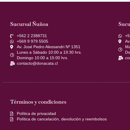
Sucursal Ñuñoa
Sucu
+562 2 2388731
+5
+569 9 979 5505
Av
Av. José Pedro Alessandri Nº 1351
Ma
Lunes a Sábado 10:00 a 19:30 hrs.
Do
Domingo 10:00 a 15:00 hrs.
co
contacto@donacata.cl
Términos y condiciones
Política de privacidad
Política de cancelación, devolución y reembolsos