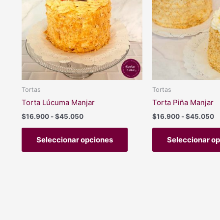
hasta
h
variantes.
$45.050
$
Las
opciones
se
pueden
elegir
en
Tortas
Tortas
la
Torta Lúcuma Manjar
Torta Piña Manjar
página
$
16.900
-
$
45.050
$
16.900
-
$
45.050
de
producto
Seleccionar opciones
Seleccionar o