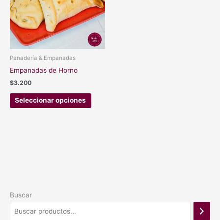
variantes.
Las
opciones
se
pueden
elegir
Panadería & Empanadas
en
Empanadas de Horno
la
$
3.200
página
de
Seleccionar opciones
producto
Buscar