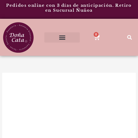
Ir
Pedidos online con 3 días de anticipación. Retiro
al
en Sucursal Ñuñoa
contenido
0
Cart
Rango
Torta
de
Tres
precios:
Leches
desde
cantidad
$31.800
hasta
$53.000