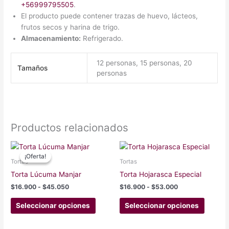
+56999795505
.
El producto puede contener trazas de huevo, lácteos,
frutos secos y harina de trigo.
Almacenamiento:
Refrigerado.
12 personas, 15 personas, 20
Tamaños
personas
Productos relacionados
Rango
Rango
Este
Este
de
de
¡Oferta!
¡Oferta!
producto
produc
precios:
precios:
Tortas
Tortas
tiene
tiene
desde
desde
Torta Lúcuma Manjar
Torta Hojarasca Especial
$16.900
$16.900
múltiples
múltipl
hasta
hasta
$
16.900
-
$
45.050
$
16.900
-
$
53.000
variantes.
variant
$45.050
$53.000
Las
Las
Seleccionar opciones
Seleccionar opciones
opciones
opcion
se
se